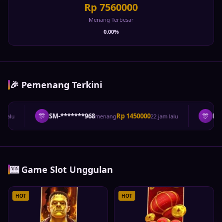
Rp
7560000
Menang Terbesar
0.00%
🎉 Pemenang Terkini
🎊
🎊
SM-*******968
Rp 1450000
Nas******hal
menang
22 jam lalu
🎰 Game Slot Unggulan
HOT
HOT