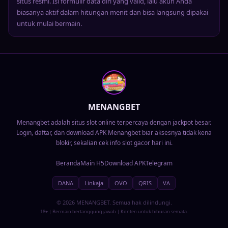
situs resmi. Isi formulir data diri yang valid, lalu akun Anda
biasanya aktif dalam hitungan menit dan bisa langsung dipakai
untuk mulai bermain.
MENANGBET
Menangbet adalah situs slot online terpercaya dengan jackpot besar.
Login, daftar, dan download APK Menangbet biar aksesnya tidak kena
blokir, sekalian cek info slot gacor hari ini.
Beranda
Main H5
Download APK
Telegram
DANA
Linkaja
OVO
QRIS
VA
© 2026 MENANGBET. Semua hak dilindungi.
18+ | Bermain bertanggung jawab | Konten untuk hiburan semata.