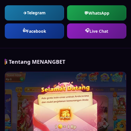
✈️
Telegram
💬
WhatsApp
👍
🎧
Facebook
Live Chat
ℹ️ Tentang MENANGBET