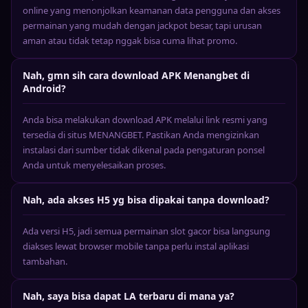
online yang menonjolkan keamanan data pengguna dan akses
permainan yang mudah dengan jackpot besar, tapi urusan
aman atau tidak tetap nggak bisa cuma lihat promo.
Nah, gmn sih cara download APK Menangbet di
Android?
Anda bisa melakukan download APK melalui link resmi yang
tersedia di situs MENANGBET. Pastikan Anda mengizinkan
instalasi dari sumber tidak dikenal pada pengaturan ponsel
Anda untuk menyelesaikan proses.
Nah, ada akses H5 yg bisa dipakai tanpa download?
Ada versi H5, jadi semua permainan slot gacor bisa langsung
diakses lewat browser mobile tanpa perlu instal aplikasi
tambahan.
Nah, saya bisa dapat LA terbaru di mana ya?