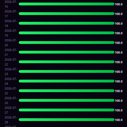
2026-07-
100.0
16
2026-07-
100.0
17
2026-07-
100.0
18
2026-07-
100.0
19
2026-07-
100.0
20
2026-07-
100.0
21
2026-07-
100.0
22
2026-07-
100.0
23
2026-07-
100.0
24
2026-07-
100.0
25
2026-07-
100.0
26
2026-07-
100.0
27
2026-07-
100.0
28
2026-07-